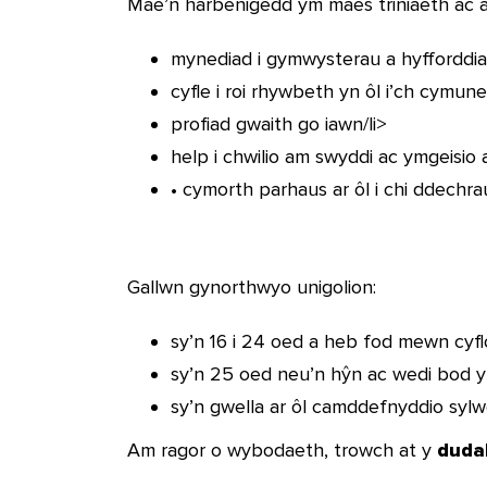
Mae’n harbenigedd ym maes triniaeth ac ad
mynediad i gymwysterau a hyfforddi
cyfle i roi rhywbeth yn ôl i’ch cymun
profiad gwaith go iawn/li>
help i chwilio am swyddi ac ymgeisio
• cymorth parhaus ar ôl i chi ddechra
Gallwn gynorthwyo unigolion:
sy’n 16 i 24 oed a heb fod mewn cyf
sy’n 25 oed neu’n hŷn ac wedi bod y
sy’n gwella ar ôl camddefnyddio sy
Am ragor o wybodaeth, trowch at y
duda