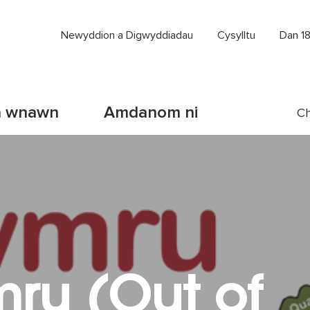
Newyddion a Digwyddiadau
Cysylltu
Dan 1
a wnawn
Amdanom ni
Ch
mru (Out of