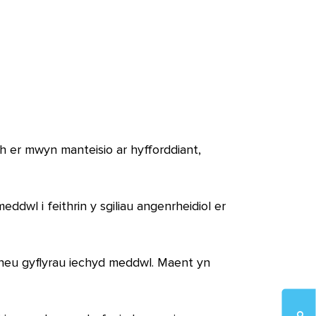
h er mwyn manteisio ar hyfforddiant,
dwl i feithrin y sgiliau angenrheidiol er
/neu gyflyrau iechyd meddwl. Maent yn