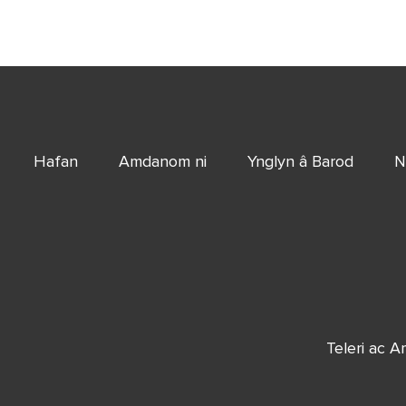
Hafan
Amdanom ni
Ynglyn â Barod
N
Teleri ac 