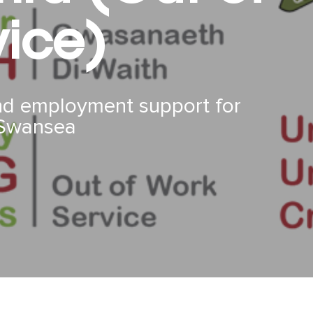
vice)
and employment support for
 Swansea