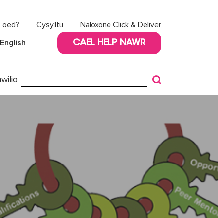
8 oed?
Cysylltu
Naloxone Click & Deliver
English
CAEL HELP NAWR
wilio