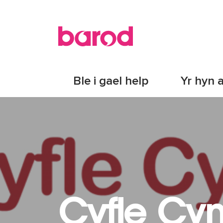
Ble i gael help
Yr hyn 
Cyfle Cy