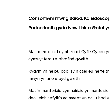
Consortiwm rhwng Barod, Kaleidosco
Partneriaeth gyda New Link a Gofal y
Mae mentoriaid cymheiriaid Cyfle Cymru yn
cymwysterau a phrofiad gwaith.
Rydym yn helpu pobl sy’n cael eu heffeith
mwyn ymuno â byd gwaith
Mae’n mentoriaid cymheiriaid yn manteisi
deall eich sefyllfa ac maent yn gallu bo