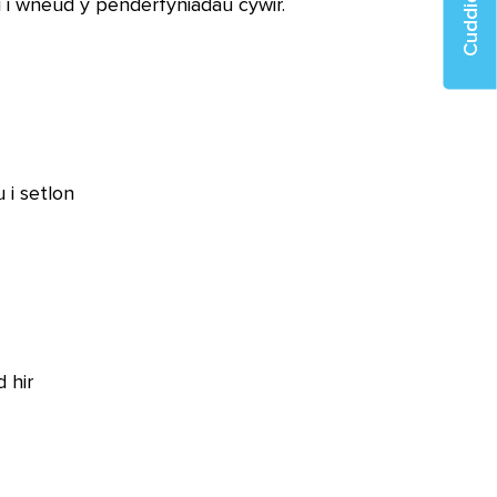
Cuddio
i i wneud y penderfyniadau cywir.
 i setlon
 hir