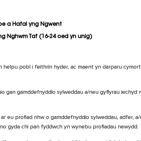
pe a Hafal yng Ngwent
ng Nghwm Taf (16-24 oed yn unig)
 helpu pobl i feithrin hyder, ac maent yn darparu cymort
io gan gamddefnyddio sylweddau a/neu gyflyrau iechyd med
o ar eu profiad nhw o gamddefnyddio sylweddau, adfer, a
d yno gyda chi pan fyddwch yn wynebu profiadau newydd.