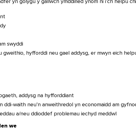
fer yn golygu y gallwch ymddiried ynom ni i’ch helpu ch
ant
edy
 am swyddi
u gweithio, hyfforddi neu gael addysg, er mwyn eich helpu
logaeth, addysg na hyfforddiant
n ddi-waith neu’n anweithredol yn economaidd am gyfnod
lweddau a/neu ddioddef problemau iechyd meddwl
len we