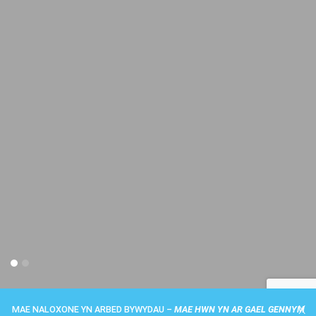
X
MAE NALOXONE YN ARBED BYWYDAU –
MAE HWN YN AR GAEL GENNYM