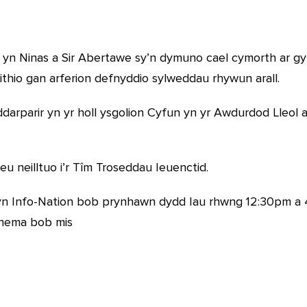
yn Ninas a Sir Abertawe sy’n dymuno cael cymorth ar gy
thio gan arferion defnyddio sylweddau rhywun arall.
arparir yn yr holl ysgolion Cyfun yn yr Awdurdod Lleol
u neilltuo i’r Tîm Troseddau Ieuenctid.
 yn Info-Nation bob prynhawn dydd Iau rhwng 12:30pm a
thema bob mis