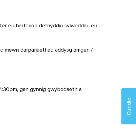
fer eu harferion defnyddio sylweddau eu
 ac mewn darpariaethau addysg amgen /
 4:30pm, gan gynnig gwybodaeth a
Cuddio