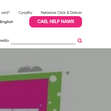
8 oed?
Cysylltu
Naloxone Click & Deliver
English
CAEL HELP NAWR
wilio