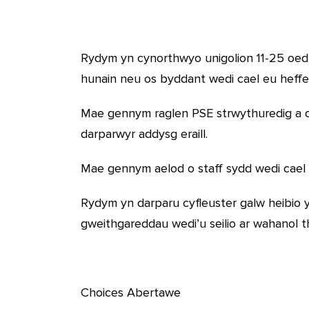
Rydym yn cynorthwyo unigolion 11-25 oed 
hunain neu os byddant wedi cael eu heffei
Mae gennym raglen PSE strwythuredig a dd
darparwyr addysg eraill.
Mae gennym aelod o staff sydd wedi cael e
Rydym yn darparu cyfleuster galw heibio
gweithgareddau wedi’u seilio ar wahanol 
Choices Abertawe