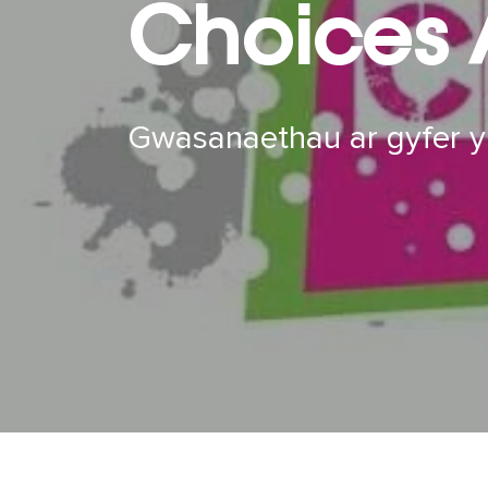
Choices 
Gwasanaethau ar gyfer y